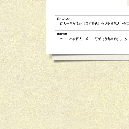
絵札について
百人一首かるた（江戸時代）公益財団法人小
参考文献
カラー小倉百人一首 二訂版（京都書房）／ も