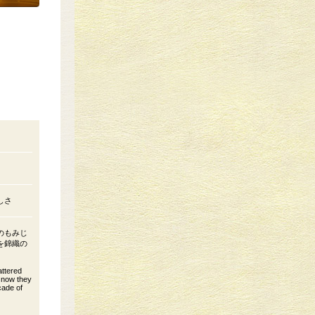
しさ
のもみじ
を錦織の
attered
d now they
cade of