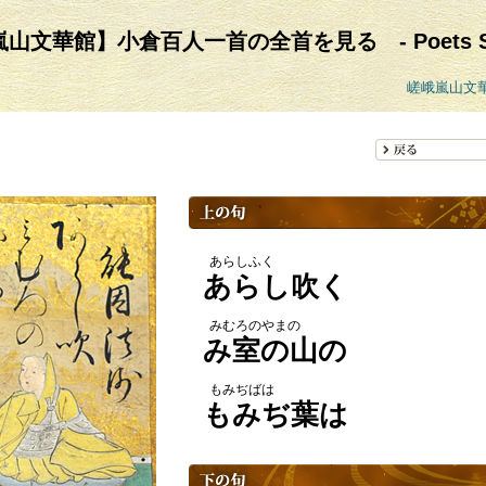
山文華館】小倉百人一首の全首を見る - Poets Sea
嵯峨嵐山文
あらしふく
あらし吹く
みむろのやまの
み室の山の
もみぢばは
もみぢ葉は