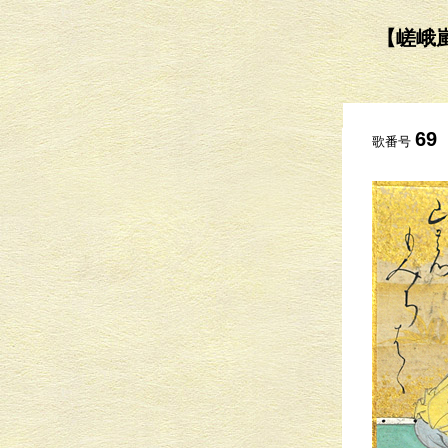
【嵯峨嵐
69
歌番号