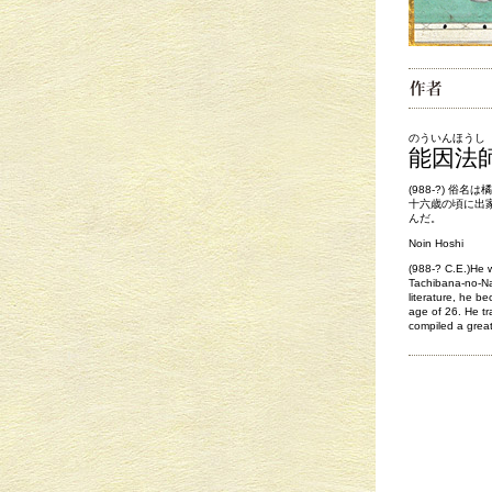
のういんほうし
能因法
(988-?) 俗
十六歳の頃に出
んだ。
Noin Hoshi
(988-? C.E.)He 
Tachibana-no-Na
literature, he 
age of 26. He t
compiled a grea