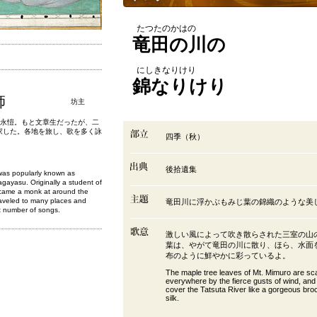
たつたのかはの
竜田の川の
にしきなりけり
錦なりけり
師
坊主
名は橘永愷。もと文章生だったが、二
家した。各地を旅し、歌を多く詠
四季（秋）
後拾遺集
was popularly known as
gayasu. Originally a student of
became a monk at around the
raveled to many places and
竜田川に浮かぶもみじ葉の錦織のような美
t number of songs.
激しい風によって吹き散らされた三室の山
葉は、やがて竜田の川に散り、ほら、水面
布のように鮮やかに彩っているよ。
The maple tree leaves of Mt. Mimuro are sc
everywhere by the fierce gusts of wind, an
cover the Tatsuta River like a gorgeous bro
silk.