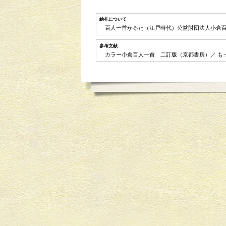
絵札について
百人一首かるた（江戸時代）公益財団法人小
参考文献
カラー小倉百人一首 二訂版（京都書房）／ も