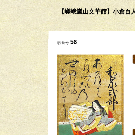
【嵯峨嵐山文華館】小倉百人一首の
56
歌番号