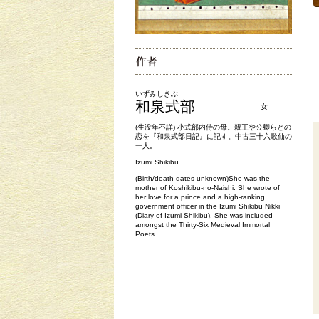
いずみしきぶ
和泉式部
女
(生没年不詳) 小式部内侍の母。親王や公卿らとの
恋を『和泉式部日記』に記す。中古三十六歌仙の
一人。
Izumi Shikibu
(Birth/death dates unknown)She was the
mother of Koshikibu-no-Naishi. She wrote of
her love for a prince and a high-ranking
government officer in the Izumi Shikibu Nikki
(Diary of Izumi Shikibu). She was included
amongst the Thirty-Six Medieval Immortal
Poets.