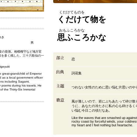
くだけてものを
くだけて物を
おもふころかな
思ふころかな
ゆき
男
清和天皇の曾孫。相模権守など地方官
歌を多く残した。三十六歌仙の一
恋
igeyuki
詞花集
e great-grandchild of Emperor
 as a local government officer
ions including Sagami,
poems during his travels. He
つれない女性のために思い悩む片思いのや
f the Thirty-Six Immortal
風が激しいので、岩にぶちあたって砕け散
うに、あなたの冷たさに私の心も砕けるく
い悩む今日この頃だなあ。
Like the waves that are smashed up against
rocky coast by forceful winds, your coldnes
my heart and I feel nothing but heartache.