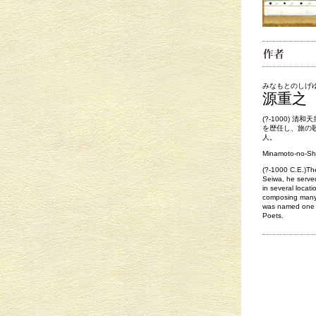
みなもとのしげ
源重之
(?-1000) 
を歴任し、旅の
人。
Minamoto-no-Sh
(?-1000 C.E.)Th
Seiwa, he served
in several locat
composing many 
was named one o
Poets.