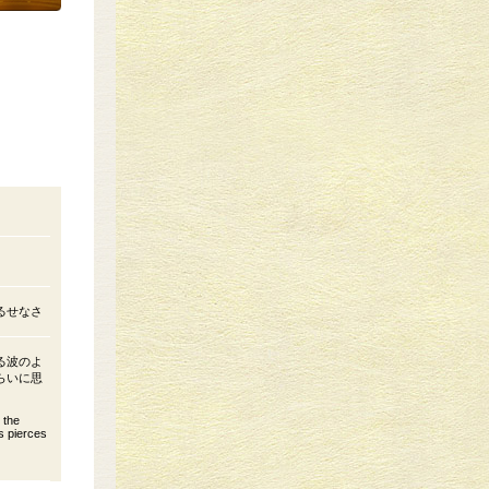
るせなさ
る波のよ
らいに思
 the
s pierces