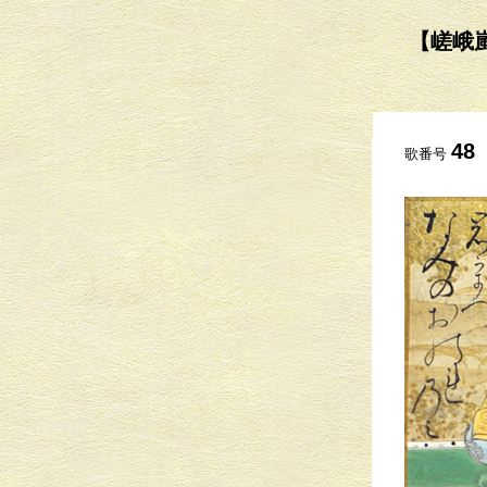
【嵯峨嵐
48
歌番号