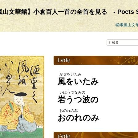
山文華館】小倉百人一首の全首を見る - Poets Sea
嵯峨嵐山文
かぜをいたみ
風をいたみ
いはうつなみの
岩うつ波の
おのれのみ
おのれのみ