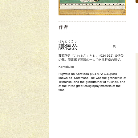
けんとくこう
謙徳公
男
藤原伊尹「これまさ」とも。 (924-972) 貞信公
の孫。能書家で三蹟の一人である行成の祖父。
Kentokuko
Fujiwara-no-Koretada (924-972 C.E.)Also
known as “Koremasa,” he was the grandchild of
Teishinko, and the grandfather of Yukinari, one
of the three great calligraphy masters of the
time.