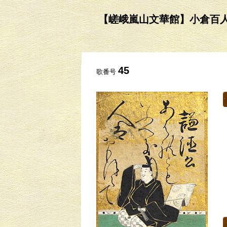
【嵯峨嵐山文華館】小倉百人一首の
45
歌番号