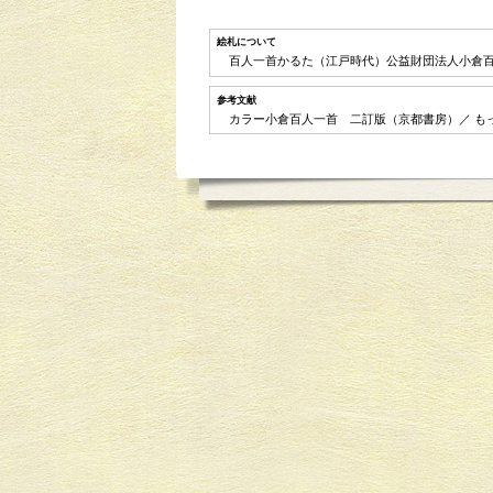
絵札について
百人一首かるた（江戸時代）公益財団法人小
参考文献
カラー小倉百人一首 二訂版（京都書房）／ も