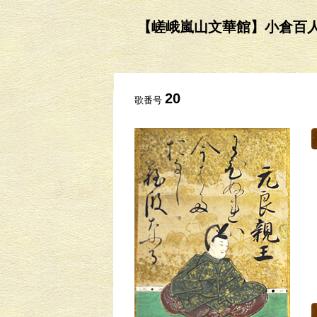
【嵯峨嵐山文華館】小倉百人一首の
20
歌番号