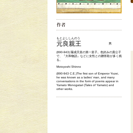
もとよししんのう
元良親王
男
(890-943) 陽成天皇の第一皇子。色好みの貴公子
で、『大和物語』などに女性との贈答歌が多く残
る。
Motoyoshi Shinno
(890-943 C.E.)The first son of Emperor Yozei,
he was known as a ladies’ man, and many
conversations in the form of poems appear in
Yamato Monogatari (Tales of Yamato) and
other works.