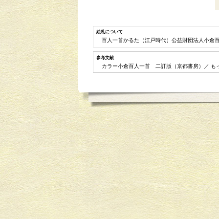
絵札について
百人一首かるた（江戸時代）公益財団法人小
参考文献
カラー小倉百人一首 二訂版（京都書房）／ も