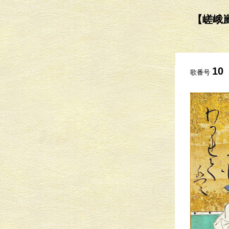
【嵯峨嵐
10
歌番号