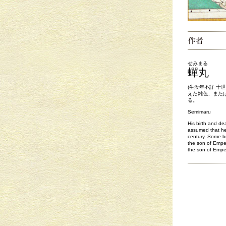
せみまる
蟬丸
(生没年不詳 十
えた雑色、また
る。
Semimaru
His birth and de
assumed that he
century. Some b
the son of Emper
the son of Empe