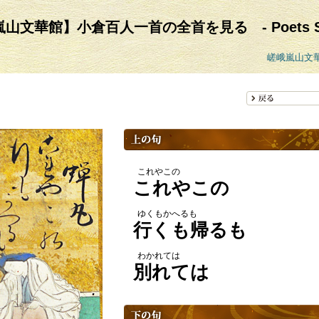
山文華館】小倉百人一首の全首を見る - Poets Sea
嵯峨嵐山文
これやこの
これやこの
ゆくもかへるも
行くも帰るも
わかれては
別れては