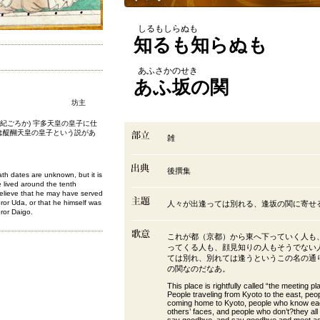
しるもしらぬも
知るも知らぬも
あふさかのせき
あふ坂の関
坊主
世紀ごろか) 宇多天皇の皇子に仕
は醍醐天皇の皇子という説があ
雑
後撰集
ath dates are unknown, but it is
 lived around the tenth
elieve that he may have served
or Uda, or that he himself was
人々が出逢っては別れる、逢坂の関に寄せ
ror Daigo.
これが都（京都）から東へ下っていく人も
ってくる人も、顔見知りの人もそうでない
ては別れ、別れては逢うというこの名の通
の関なのだなあ。
This place is rightfully called “the meeting pl
People traveling from Kyoto to the east, peo
coming home to Kyoto, people who know e
others’ faces, and people who don’t?they al
say goodbye, and say goodbye and meet ag