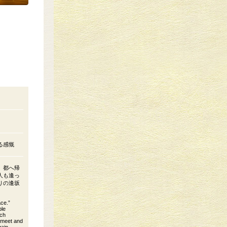
る感慨
、都へ帰
人も逢っ
りの逢坂
ace.”
ple
ach
l meet and
ain.